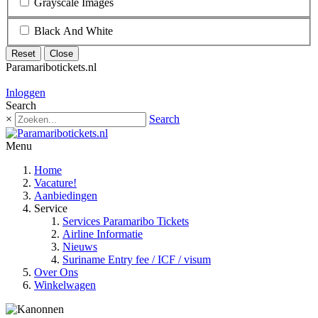
Grayscale Images
Black And White
Reset
Close
Paramaribotickets.nl
0
items -
€ 0,00
Inloggen
Search
×
Search
Menu
Home
Vacature!
Aanbiedingen
Service
Services Paramaribo Tickets
Airline Informatie
Nieuws
Suriname Entry fee / ICF / visum
Over Ons
Winkelwagen