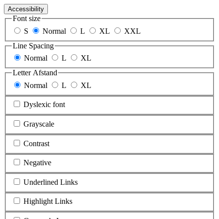
Accessibility
Font size
S
Normal
L
XL
XXL
Line Spacing
Normal
L
XL
Letter Afstand
Normal
L
XL
Dyslexic font
Grayscale
Contrast
Negative
Underlined Links
Highlight Links