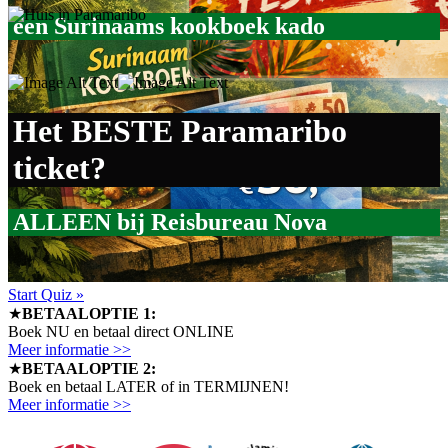
een Surinaams kookboek kado
Het BESTE Paramaribo
ticket?
ALLEEN bij Reisbureau Nova
Start Quiz »
★
BETAALOPTIE 1:
Boek NU en betaal direct ONLINE
Meer informatie >>
★
BETAALOPTIE 2:
Boek en betaal LATER of in TERMIJNEN!
Meer informatie >>